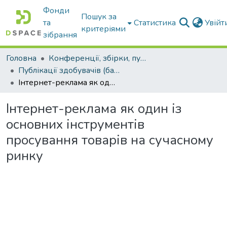
Фонди
Пошук за
та
Статистика
Увій
критеріями
зібрання
Головна
Конференції, збірки, публікації молодих вчених і здобувачів : магістрів, бакалаврів, аспірантів.
Публікації здобувачів (бакалаврів. магістрів, аспірантів)
Інтернет-реклама як один із основних інструментів просування товарів на сучасному ринку
Інтернет-реклама як один із
основних інструментів
просування товарів на сучасному
ринку