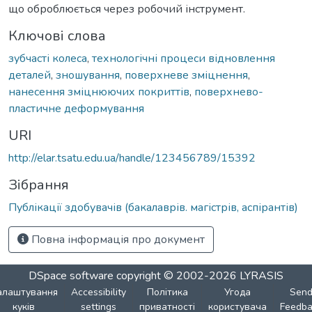
що оброблюється через робочий інструмент.
Ключові слова
зубчасті колеса
,
технологічні процеси відновлення
деталей
,
зношування
,
поверхневе зміцнення
,
нанесення зміцнюючих покриттів
,
поверхнево-
пластичне деформування
URI
http://elar.tsatu.edu.ua/handle/123456789/15392
Зібрання
Публікації здобувачів (бакалаврів. магістрів, аспірантів)
Повна інформація про документ
DSpace software
copyright © 2002-2026
LYRASIS
алаштування
Accessibility
Політика
Угода
Sen
куків
settings
приватності
користувача
Feedba