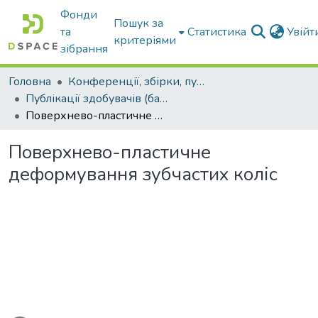
Фонди
Пошук за
та
Статистика
Увій
критеріями
зібрання
Головна
Конференції, збірки, публікації молодих вчених і здобувачів : магістрів, бакалаврів, аспірантів.
Публікації здобувачів (бакалаврів. магістрів, аспірантів)
Поверхнево-пластичне деформування зубчастих коліс
Поверхнево-пластичне
деформування зубчастих коліс