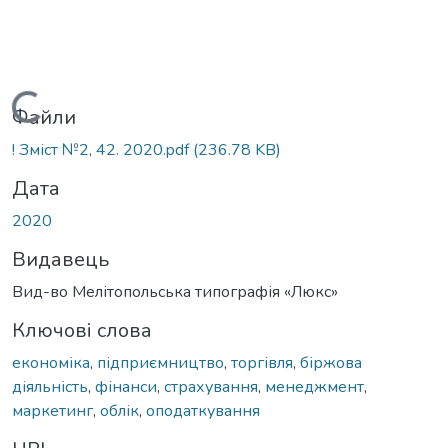
Вантажиться...
Файли
! Зміст №2, 42. 2020.pdf
(236.78 KB)
Дата
2020
Видавець
Вид-во Мелітопольська типографія «Люкс»
Ключові слова
економіка
,
підприємництво
,
торгівля
,
біржова
діяльність
,
фінанси
,
страхування
,
менеджмент
,
маркетинг
,
облік
,
оподаткування