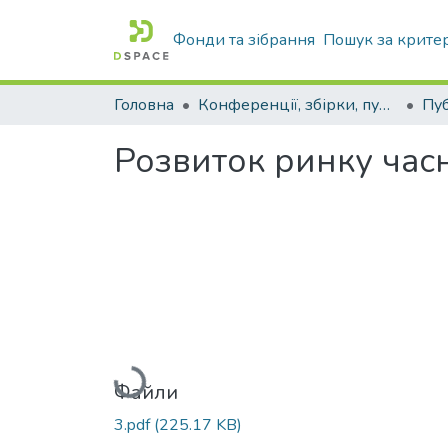
Фонди та зібрання
Пошук за крите
Головна
Конференції, збірки, публікації молодих вчених і здобувачів : магістрів, бакалаврів, аспірантів.
Розвиток ринку часн
Вантажиться...
Файли
3.pdf
(225.17 KB)