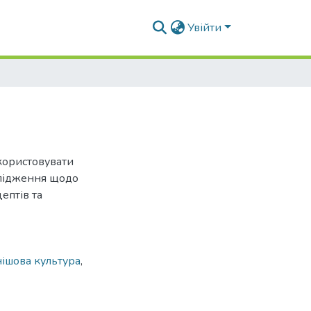
Увійти
користовувати
слідження щодо
ептів та
нішова культура
,