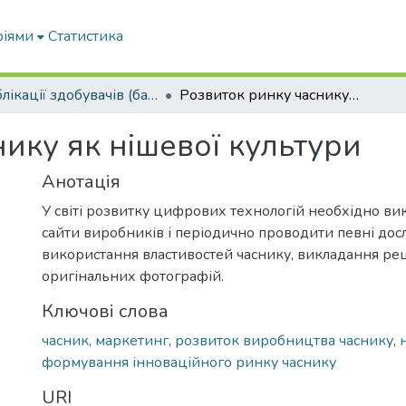
ріями
Статистика
Публікації здобувачів (бакалаврів. магістрів, аспірантів)
Розвиток ринку часнику як нішевої культури
ику як нішевої культури
Анотація
У світі розвитку цифрових технологій необхідно ви
сайти виробників і періодично проводити певні до
використання властивостей часнику, викладання рец
оригінальних фотографій.
Ключові слова
часник
,
маркетинг
,
розвиток виробництва часнику
,
формування інноваційного ринку часнику
URI