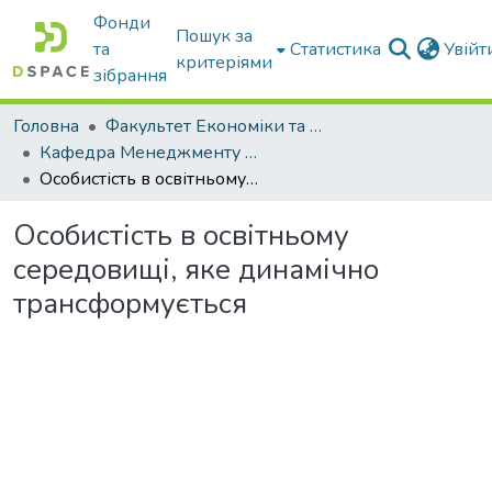
Фонди
Пошук за
та
Статистика
Увій
критеріями
зібрання
Головна
Факультет Економіки та бізнесу
Кафедра Менеджменту та публічного адміністрування
Особистість в освітньому середовищі, яке динамічно трансформується
Особистість в освітньому
середовищі, яке динамічно
трансформується