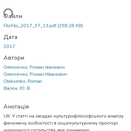
ься...
Файли
FiloFilo_2017_37_13.pdf
(298.28 KB)
Дата
2017
Автори
Олексенко, Роман Іванович
Олексенко, Роман Иванович
Oleksenko, Roman
Васюк, Ю. В.
Анотація
UK: У статті на засадах культурофілософського аналізу
феномену особистості в соціокультурному просторі
нинішнього суспільства, яке динамічно