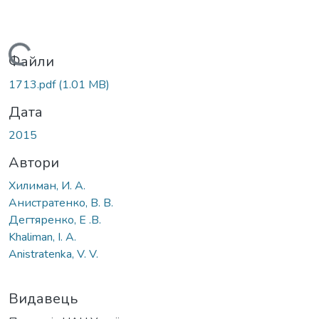
Вантажиться...
Файли
1713.pdf
(1.01 MB)
Дата
2015
Автори
Хилиман, И. А.
Анистратенко, В. В.
Дегтяренко, Е .В.
Khaliman, I. A.
Anistratenka, V. V.
Видавець