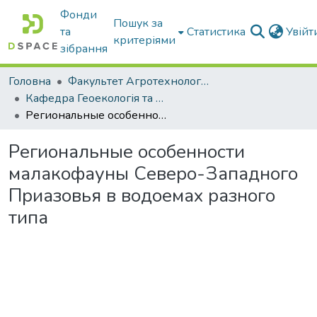
Фонди
Пошук за
та
Статистика
Увій
критеріями
зібрання
Головна
Факультет Агротехнологій та екології
Кафедра Геоекологія та землеустрій
Региональные особенности малакофауны Северо-Западного Приазовья в водоемах разного типа
Региональные особенности
малакофауны Северо-Западного
Приазовья в водоемах разного
типа