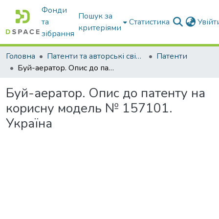
Фонди
Пошук за
та
Статистика
Увій
критеріями
зібрання
Головна
Патенти та авторські свідоцтва
Патенти
Буй-аератор. Опис до патенту на корисну модель № 157101. Україна
Буй-аератор. Опис до патенту на
корисну модель № 157101.
Україна