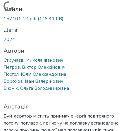
Вантажиться...
Файли
157101-24.pdf
(149.41 KB)
Дата
2024
Автори
Стручаєв, Микола Іванович
Петров, Віктор Олексійович
Постол, Юлія Олександрівна
Борохов, Іван Валерійович
В'юнік, Ольга Володимирівна
Анотація
Буй-аератор містить приймач енергії повітряного
потоку, поплавок, причому на поплавку встановлено
плоску пружину, до якої над поплавком кріпиться