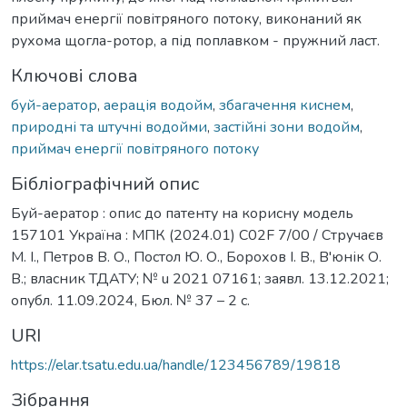
приймач енергії повітряного потоку, виконаний як
рухома щогла-ротор, а під поплавком - пружний ласт.
Ключові слова
буй-аератор
,
аерація водойм
,
збагачення киснем
,
природні та штучні водойми
,
застійні зони водойм
,
приймач енергії повітряного потоку
Бібліографічний опис
Буй-аератор : опис до патенту на корисну модель
157101 Україна : МПК (2024.01) C02F 7/00 / Стручаєв
М. І., Петров В. О., Постол Ю. О., Борохов І. В., В'юнік О.
В.; власник ТДАТУ; № u 2021 07161; заявл. 13.12.2021;
опубл. 11.09.2024, Бюл. № 37 – 2 с.
URI
https://elar.tsatu.edu.ua/handle/123456789/19818
Зібрання