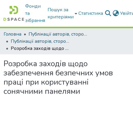
Фонди
Пошук за
та
Статистика
Увій
критеріями
зібрання
Головна
Публікації авторів, сторонніх університету
Публікації авторів, сторонніх університету
Розробка заходів щодо забезпечення безпечних умов праці при користуванні сонячними панелями
Розробка заходів щодо
забезпечення безпечних умов
праці при користуванні
сонячними панелями