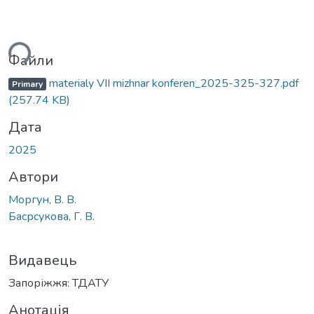
ься...
Файли
materialy VІІ mizhnar konferen_2025-325-327.pdf
Primary
(257.74 KB)
Дата
2025
Автори
Моргун, В. В.
Басрсукова, Г. В.
Видавець
Запоріжжя: ТДАТУ
Анотація