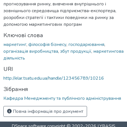
прогнозування ринку, вивчення внутрішнього і
зовнішнього середовища підприємства-експортера,
розробки стратегії і тактики поведінки на ринку за
допомогою маркетингових програм
Ключові слова
маркетинг
,
філософія бізнесу
,
господарювання
,
організація виробництва
,
збут продукції
,
маркетингова
діяльність
URI
http://elar.tsatu.edu.ua/handle/123456789/10216
Зібрання
Кафедра Менеджменту та публічного адміністрування
Повна інформація про документ
DSpace software
copyright © 2002-2026
LYRASIS