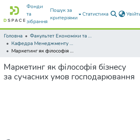
Фонди
Пошук за
та
Статистика
Увій
критеріями
зібрання
Головна
Факультет Економіки та бізнесу
Кафедра Менеджменту та публічного адміністрування
Маркетинг як філософія бізнесу за сучасних умов господарювання
Маркетинг як філософія бізнесу
за сучасних умов господарювання