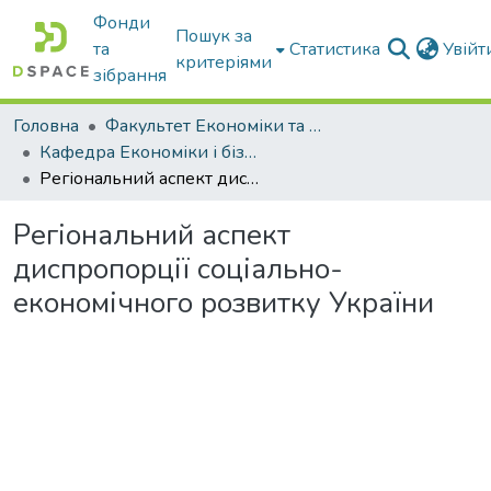
Фонди
Пошук за
та
Статистика
Увій
критеріями
зібрання
Головна
Факультет Економіки та бізнесу
Кафедра Економіки і бізнесу
Регіональний аспект диспропорції соціально-економічного розвитку України
Регіональний аспект
диспропорції соціально-
економічного розвитку України