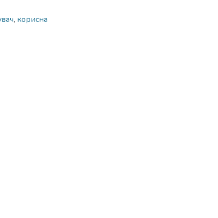
увач
,
корисна