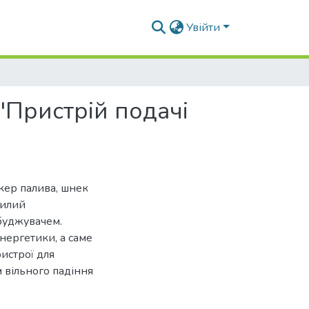
Увійти
"Пристрій подачі
кер палива, шнек
хилий
буджувачем.
ергетики, а саме
ристрої для
 вільного падіння