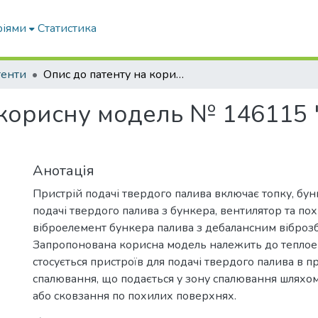
ріями
Статистика
тенти
Опис до патенту на корисну модель № 146115 "Пристрій подачі твердого палива"
 корисну модель № 146115 
Анотація
Пристрій подачі твердого палива включає топку, бун
подачі твердого палива з бункера, вентилятор та по
віброелемент бункера палива з дебалансним віброз
Запропонована корисна модель належить до теплоен
стосується пристроїв для подачі твердого палива в п
спалювання, що подається у зону спалювання шляхом
або сковзання по похилих поверхнях.