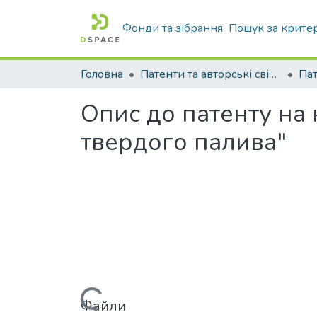
Фонди та зібрання
Пошук за крите
Головна
Патенти та авторські свідоцтва
Па
Опис до патенту на
твердого палива"
Файли