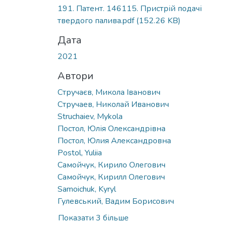
Вантажиться...
191. Патент. 146115. Пристрій подачі
твердого палива.pdf
(152.26 KB)
Дата
2021
Автори
Стручаєв, Микола Іванович
Стручаев, Николай Иванович
Struchaiev, Mykola
Постол, Юлія Олександрівна
Постол, Юлия Александровна
Postol, Yuliia
Самойчук, Кирило Олегович
Самойчук, Кирилл Олегович
Samoichuk, Kyryl
Гулевський, Вадим Борисович
Показати 3 більше