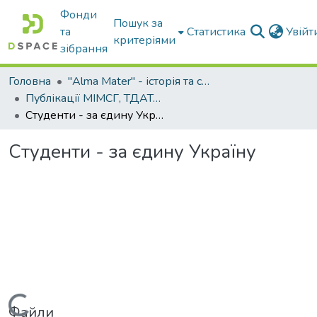
Фонди
Пошук за
та
Статистика
Увій
критеріями
зібрання
Головна
"Alma Mater" - історія та сьогодення Університету
Публікації МІМСГ, ТДАТА, ТДАТУ
Студенти - за єдину Україну
Студенти - за єдину Україну
Вантажиться...
Файли