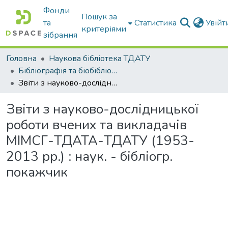
Фонди
Пошук за
та
Статистика
Увій
критеріями
зібрання
Головна
Наукова бібліотека ТДАТУ
Бібліографія та біобібліографістика вчених ТДАТУ
Звіти з науково-дослідницької роботи вчених та викладачів МІМСГ-ТДАТА-ТДАТУ (1953-2013 рр.) : наук. - бібліогр. покажчик
Звіти з науково-дослідницької
роботи вчених та викладачів
МІМСГ-ТДАТА-ТДАТУ (1953-
2013 рр.) : наук. - бібліогр.
покажчик