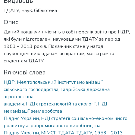
Видавець
ТДАТУ; наук. бібліотека
Опис
Даний покажчик містить в собі перелік звітів про НДР,
які були підготовлені науковцями ТДАТУ за період
1953 – 2013 років. Покажчик стане у нагоді
науковцям, викладачам, аспірантам, магістрам та
студентам ТДАТУ.
Ключові слова
НДР
,
Мелітопольський інститут механізації
сільського господарства
,
Таврійська державна
агротехнічна
академія
,
НДІ агротехнологій та екології
,
НДІ
механізації землеробства
Півдня України
,
НДІ стратегії соціально-економічного
розвитку агропромислового виробництва
Півдня України
,
МІМСГ
,
ТДАТА
,
ТДАТУ
,
1953 - 2013