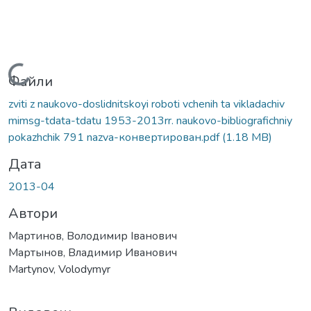
Вантажиться...
Файли
zviti z naukovo-doslidnitskoyi roboti vchenih ta vikladachiv
mimsg-tdata-tdatu 1953-2013rr. naukovo-bibliografichniy
pokazhchik 791 nazva-конвертирован.pdf
(1.18 MB)
Дата
2013-04
Автори
Мартинов, Володимир Іванович
Мартынов, Владимир Иванович
Martynov, Volodymyr