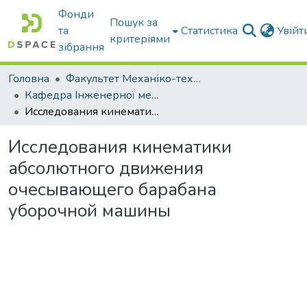
Фонди
Пошук за
та
Статистика
Увій
критеріями
зібрання
Головна
Факультет Механіко-технологічний
Кафедра Інженерної механіки та комп'ютерного проектування
Исследования кинематики абсолютного движения очесывающего барабана уборочной машины
Исследования кинематики
абсолютного движения
очесывающего барабана
уборочной машины