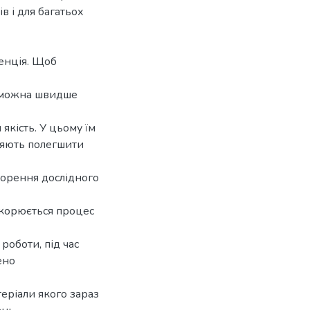
в і для багатьох
енція. Щоб
к можна швидше
 якість. У цьому їм
ляють полегшити
ворення дослідного
скорюється процес
роботи, під час
ено
еріали якого зараз