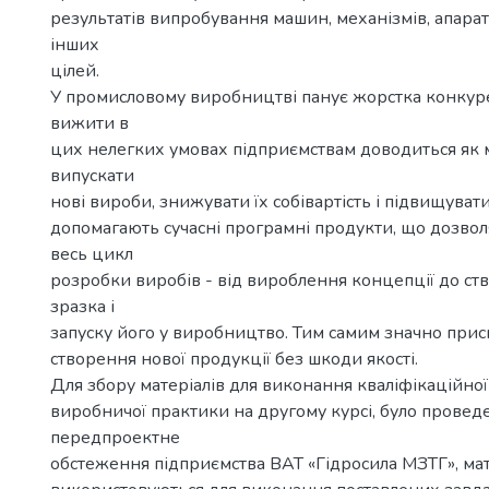
результатів випробування машин, механізмів, апараті
інших
цілей.
У промисловому виробництві панує жорстка конкур
вижити в
цих нелегких умовах підприємствам доводиться я
випускати
нові вироби, знижувати їх собівартість і підвищувати
допомагають сучасні програмні продукти, що дозво
весь цикл
розробки виробів - від вироблення концепції до ст
зразка і
запуску його у виробництво. Тим самим значно при
створення нової продукції без шкоди якості.
Для збору матеріалів для виконання кваліфікаційної 
виробничої практики на другому курсі, було провед
передпроектне
обстеження підприємства ВАТ «Гідросила МЗТГ», мат