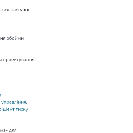
ться наступні
ння обойми;
;
ля проектування
а
 управління
,
іцієнт тиску
ма» для