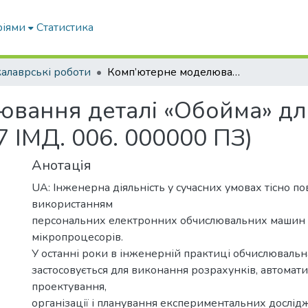
ріями
Статистика
алаврські роботи
Комп’ютерне моделювання деталі «Обойма» для гідроциліндра двосторонньої дії (17 ІМД. 006. 000000 ПЗ)
вання деталі «Обойма» дл
7 ІМД. 006. 000000 ПЗ)
Анотація
UA: Інженерна діяльність у сучасних умовах тісно по
використанням
персональних електронних обчислювальних машин 
мікропроцесорів.
У останні роки в інженерній практиці обчислювальн
застосовується для виконання розрахунків, автомати
проектування,
організації і планування експериментальних дослід