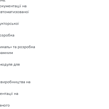
нь.
окументації на
 автоматизованої
укторської
розробка
икаль» та розробка
грамним
 модуля для
и виробництва на
ентації на
аного