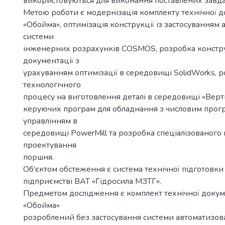
використовуються для виконання поставлених завда
Метою роботи є модернізація комплекту технічної д
«Обойма», оптимізація конструкції із застосуванням
системи
інженерних розрахунків COSMOS, розробка констр
документації з
урахуванням оптимізації в середовищі SolidWorks, 
технологічного
процесу на виготовлення деталі в середовищі «Верт
керуючих програм для обладнання з числовим про
управлінням в
середовищі PowerMill та розробка спеціалізованого
проектування
поршня.
Об'єктом обстеження є система технічної підготовк
підприємстві ВАТ «Гідросила МЗТГ».
Предметом дослідження є комплект технічної докум
«Обойма»
розроблений без застосування системи автоматизов