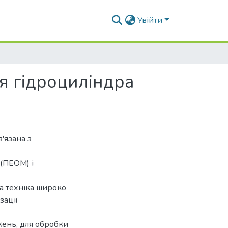
Увійти
я гідроциліндра
в'язана з
(ПЕОМ) і
а техніка широко
зації
жень, для обробки