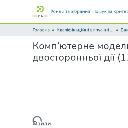
Фонди та зібрання
Пошук за крите
Головна
Кваліфікаційні випускні роботи бакалаврів і магістрів
Бак
Комп’ютерне моделю
двосторонньої дії (1
Вантажиться...
Файли