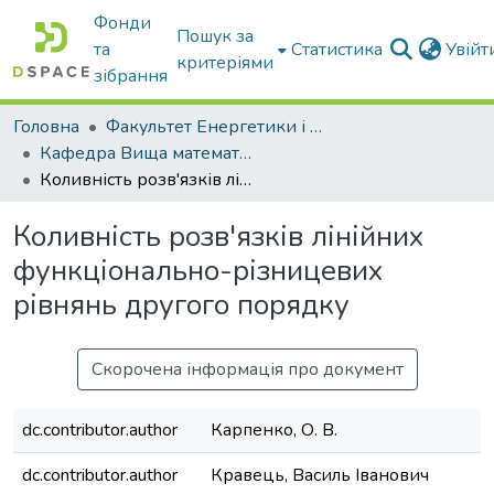
Фонди
Пошук за
та
Статистика
Увій
критеріями
зібрання
Головна
Факультет Енергетики і комп'ютерних технологій
Кафедра Вища математика та фізика
Коливність розв'язків лінійних функціонально-різницевих рівнянь другого порядку
Коливність розв'язків лінійних
функціонально-різницевих
рівнянь другого порядку
Скорочена інформація про документ
dc.contributor.author
Карпенко, О. В.
dc.contributor.author
Кравець, Василь Іванович