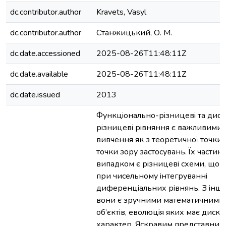
dc.contributor.author
Kravets, Vasyl
dc.contributor.author
Станжицький, О. М.
dc.date.accessioned
2025-08-26T11:48:11Z
dc.date.available
2025-08-26T11:48:11Z
dc.date.issued
2013
Функцiонально-рiзницевi та диск
рiзницевi рiвняння є важливими 
вивчення як з теоретичної точки зо
точки зору застосувань. Їх части
випадком є рiзницевi схеми, що
при чисельному iнтегруваннi
диференцiальних рiвнянь. З iншо
вони є зручними математичними
об’єктiв, еволюцiя яких має диск
характер. Яскравим представнико