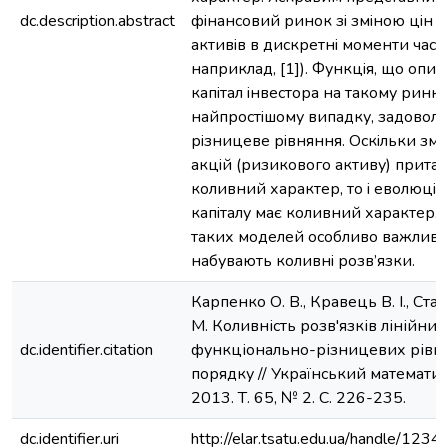
dc.description.abstract
фiнансовий ринок зi змiною цiн 
активiв в дискретнi моменти часу 
наприклад, [1]). Функцiя, що опис
капiтал iнвестора на такому ринку
найпростiшому випадку, задоволь
рiзницеве рiвняння. Оскiльки змiн
акцiй (ризикового активу) прит
коливний характер, то i еволюцiя
капiталу має коливний характер. 
таких моделей особливо важливо
набувають коливнi розв’язки.
Карпенко О. В., Кравець В. І., Ст
М. Коливність розв'язків лінійних
dc.identifier.citation
функціонально-різницевих рівн
порядку // Український математи
2013. Т. 65, № 2. С. 226-235.
dc.identifier.uri
http://elar.tsatu.edu.ua/handle/12