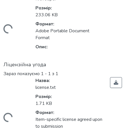
Розмір:
233.06 KB
Формат:
житься...
Adobe Portable Document
Format
Опис:
Ліцензійна угода
Зараз показуємо
1 - 1 з 1
Назва:
license.txt
Розмір:
1.71 KB
Формат:
житься...
Item-specific license agreed upon
to submission