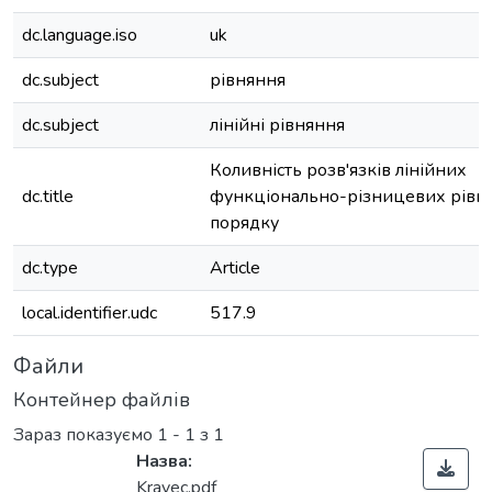
dc.language.iso
uk
dc.subject
рівняння
dc.subject
лінійні рівняння
Коливність розв'язків лінійних
dc.title
функціонально-різницевих рівн
порядку
dc.type
Article
local.identifier.udc
517.9
Файли
Контейнер файлів
Зараз показуємо
1 - 1 з 1
Назва:
Kravec.pdf