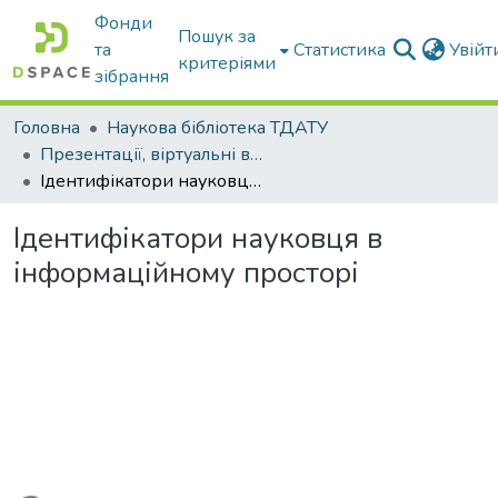
Фонди
Пошук за
та
Статистика
Увій
критеріями
зібрання
Головна
Наукова бібліотека ТДАТУ
Презентації, віртуальні виставки наукової бібліотеки
Ідентифікатори науковця в інформаційному просторі
Ідентифікатори науковця в
інформаційному просторі