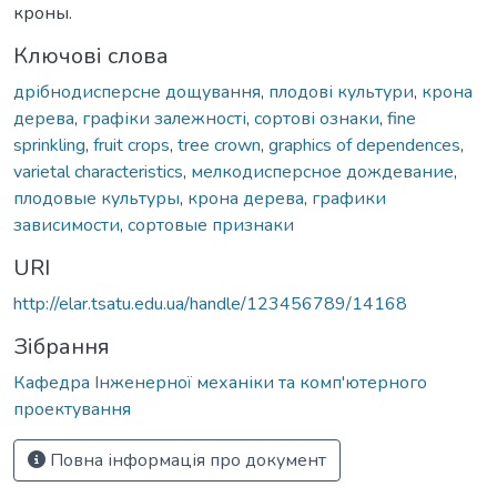
кроны.
Ключові слова
дрібнодисперсне дощування
,
плодові культури
,
крона
дерева
,
графіки залежності
,
сортові ознаки
,
fine
sprinkling
,
fruit crops
,
tree crown
,
graphics of dependences
,
varietal characteristics
,
мелкодисперсное дождевание
,
плодовые культуры
,
крона дерева
,
графики
зависимости
,
сортовые признаки
URI
http://elar.tsatu.edu.ua/handle/123456789/14168
Зібрання
Кафедра Інженерної механіки та комп'ютерного
проектування
Повна інформація про документ