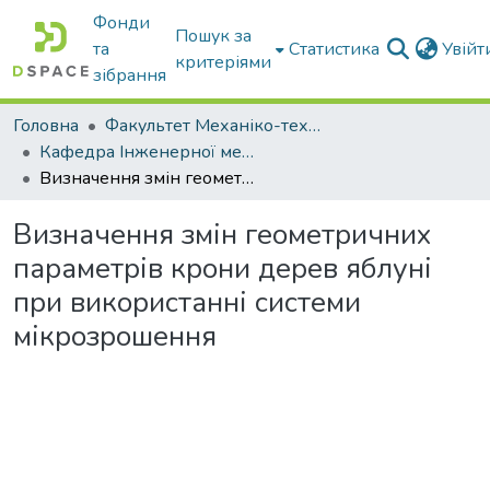
Фонди
Пошук за
та
Статистика
Увій
критеріями
зібрання
Головна
Факультет Механіко-технологічний
Кафедра Інженерної механіки та комп'ютерного проектування
Визначення змін геометричних параметрів крони дерев яблуні при використанні системи мікрозрошення
Визначення змін геометричних
параметрів крони дерев яблуні
при використанні системи
мікрозрошення