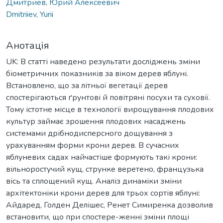
Дмитриев, Юрий Алексеевич
Dmitriiev, Yurii
Анотація
UK: В статті наведено результати досліджень зміни
біометричних показників за віком дерев яблуні.
Встановлено, що за літньої вегетації дерев
спостерігаються ґрунтові й повітряні посухи та суховії.
Тому істотне місце в технології вирощування плодових
культур займає зрошення плодових насаджень
системами дрібнодисперсного дощування з
урахуванням форми крони дерев. В сучасних
яблуневих садах найчастіше формують такі крони:
вільноростучий кущ, струнке веретено, французька
вісь та сплощений кущ. Аналіз динаміки зміни
архітектоніки крони дерев для трьох сортів яблуні:
Айдаред, Голден Делішес, Ренет Симиренка дозволив
встановити, що при спостере-женні зміни площі