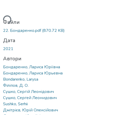
ться...
Файли
22. Бондаренко.pdf
(870.72 KB)
Дата
2021
Автори
Бондаренко, Лариса Юріївна
Бондаренко, Лариса Юрьевна
Bondarenko, Larysa
Філіпов, Д. О.
Сушко, Сергій Леонідович
Сушко, Сергей Леонидович
Sushko, Serhii
Дмітрієв, Юрій Олексійович