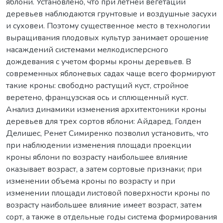
яблони. Установлено, что при летней вегетации
деревьев наблюдаются грунтовые и воздушные засухи
и суховеи. Поэтому существенное место в технологии
выращивания плодовых культур занимает орошение
насаждений системами мелкодисперсного
дождевания с учетом формы кроны деревьев. В
современных яблоневых садах чаще всего формируют
такие кроны: свободно растущий куст, стройное
веретено, французская ось и сплющенный куст.
Анализ динамики изменения архитектоники кроны
деревьев для трех сортов яблони: Айдаред, Голден
Делишес, Ренет Симиренко позволил установить, что
при наблюдении изменения площади проекции
кроны яблони по возрасту наибольшее влияние
оказывает возраст, а затем сортовые признаки; при
изменении объема кроны по возрасту и при
изменении площади листовой поверхности кроны по
возрасту наибольшее влияние имеет возраст, затем
сорт, а также в отдельные годы система формирования