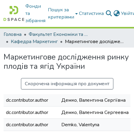
Фонди
Пошук за
та
Статистика
Увій
критеріями
зібрання
Головна
Факультет Економіки та бізнесу
Кафедра Маркетинг
Маркетингове дослідження ринку плодів та ягід України
Маркетингове дослідження ринку
плодів та ягід України
Скорочена інформація про документ
dc.contributor.author
Демко, Валентина Сергіївна
dc.contributor.author
Демко, Валентина Сергеевна
dc.contributor.author
Demko, Valentyna