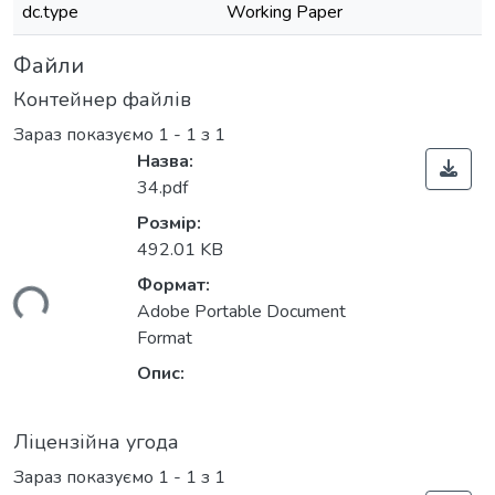
dc.type
Working Paper
Файли
Контейнер файлів
Зараз показуємо
1 - 1 з 1
Назва:
34.pdf
Розмір:
492.01 KB
Формат:
ься...
Adobe Portable Document
Format
Опис:
Ліцензійна угода
Зараз показуємо
1 - 1 з 1