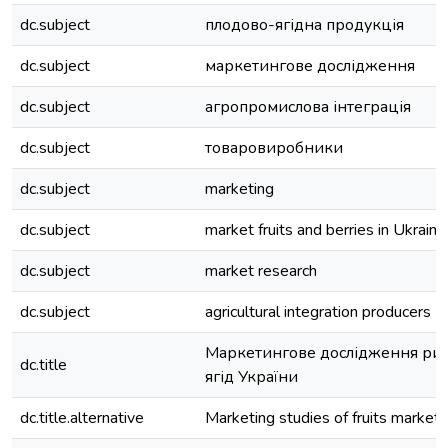
dc.subject
плодово-ягідна продукція
dc.subject
маркетингове дослідження
dc.subject
агропромислова інтеграція
dc.subject
товаровиробники
dc.subject
marketing
dc.subject
market fruits and berries in Ukrain
dc.subject
market research
dc.subject
agricultural integration producers
Маркетингове дослідження рин
dc.title
ягід України
dc.title.alternative
Marketing studies of fruits market 