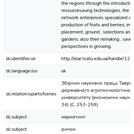
the regions through the introductio
resourcesaving technologies, the 
network enterprises specialized on
production of fruits and berries, im
placement, ground , selections and 
gardens, also their remaking , savin
perspectives in growing.
dc.identifier.uri
http://elar.tsatu.edu.ua/handle/
dc.language.iso
uk
Збірник наукових праць Таврій
державного агротехнологічног
dc.relation.ispartofseries
університету (економічні науки
34) (С. 253-259)
dc.subject
маркетинг
dc.subject
ринок