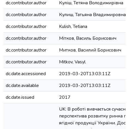
dc.contributor.author
Куліш, Тетяна Володимирівна
dc.contributor.author
Кулиш, Татьяна Владимировна
dc.contributor.author
Kulish, Tetiana
dc.contributor.author
Мітков, Василь Борисович
dc.contributor.author
Митков, Василий Борисович
dc.contributor.author
Mitkov, Vasyl
dc.date.accessioned
2019-03-20T13:03:11Z
dc.date.available
2019-03-20T13:03:11Z
dc.date.issued
2017
UK: В роботі вивчається сучасни
перспектива розвитку ринка п
ягідної продукції України. Досл