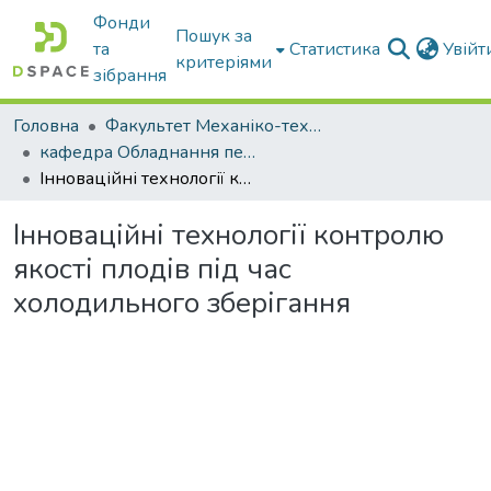
Фонди
Пошук за
та
Статистика
Увій
критеріями
зібрання
Головна
Факультет Механіко-технологічний
кафедра Обладнання переробних і харчових виробництв ім. професора Ф.Ю. Ялпачика
Інноваційні технології контролю якості плодів під час холодильного зберігання
Інноваційні технології контролю
якості плодів під час
холодильного зберігання