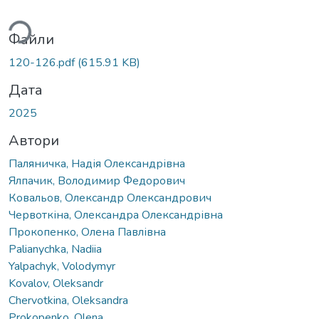
ажиться...
Файли
120-126.pdf
(615.91 KB)
Дата
2025
Автори
Паляничка, Надія Олександрівна
Ялпачик, Володимир Федорович
Ковальов, Олександр Олександрович
Червоткіна, Олександра Олександрівна
Прокопенко, Олена Павлівна
Palianychka, Nadiia
Yalpachyk, Volodymyr
Kovalov, Oleksandr
Chervotkina, Oleksandra
Prokopenko, Olena