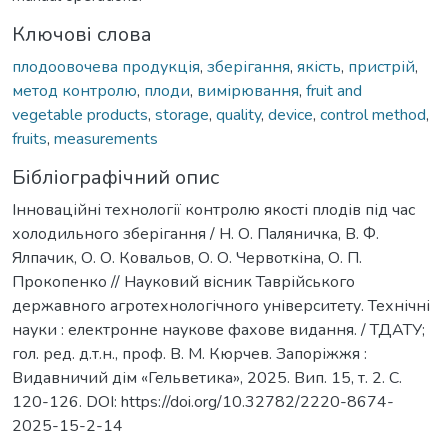
Ключові слова
плодоовочева продукція
,
зберігання
,
якість
,
пристрій
,
метод контролю
,
плоди
,
вимірювання
,
fruit and
vegetable products
,
storage
,
quality
,
device
,
control method
,
fruits
,
measurements
Бібліографічний опис
Інноваційні технології контролю якості плодів під час
холодильного зберігання / Н. О. Паляничка, В. Ф.
Ялпачик, О. О. Ковальов, О. О. Червоткіна, О. П.
Прокопенко // Науковий вісник Таврійського
державного агротехнологічного університету. Технічні
науки : електронне наукове фахове видання. / ТДАТУ;
гол. ред. д.т.н., проф. В. М. Кюрчев. Запоріжжя :
Видавничий дім «Гельветика», 2025. Вип. 15, т. 2. С.
120-126. DOI: https://doi.org/10.32782/2220-8674-
2025-15-2-14