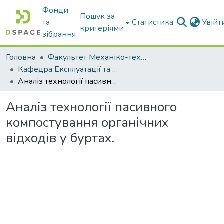
Фонди
Пошук за
та
Статистика
Увій
критеріями
зібрання
Головна
Факультет Механіко-технологічний
Кафедра Експлуатації та технічного сервісу машин
Аналіз технології пасивного компостування органічних відходів у буртах.
Аналіз технології пасивного
компостування органічних
відходів у буртах.