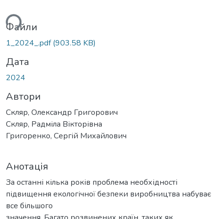
ься...
Файли
1_2024_.pdf
(903.58 KB)
Дата
2024
Автори
Скляр, Олександр Григорович
Скляр, Радміла Вікторівна
Григоренко, Сергій Михайлович
Анотація
За останні кілька років проблема необхідності
підвищення екологічної безпеки виробництва набуває
все більшого
значення. Багато розвинених країн, таких як