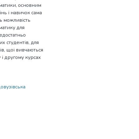
ематики, основним
інь і навичок сама
ть можливість
матику для
недостатньо
х студентів, для
в, щоі вивчаються
у і другому курсах
довузівська