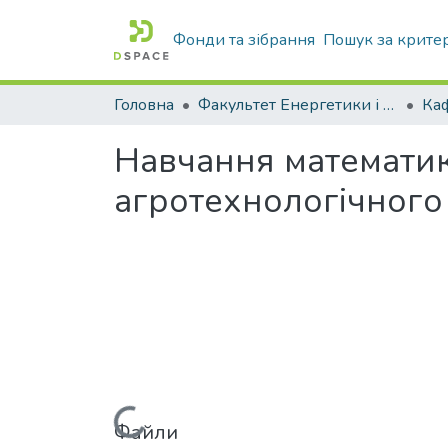
Фонди та зібрання
Пошук за крите
Головна
Факультет Енергетики і комп'ютерних технологій
Навчання математик
агротехнологічного
Файли