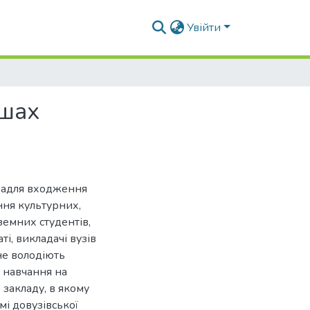
Увійти
ишах
 задля входження
ння культурних,
оземних студентів,
і, викладачі вузів
не володіють
 навчання на
 закладу, в якому
мі довузівської