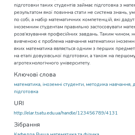
підготовки таких студентів займає підготовка з мат
результатом якої повинна стати не система знань, ум
по собі, а набір математичних компетенцій, які даду
іноземним студентам правильно застосовувати мате
розв’язування професійних завдань. Таким чином, 
вивченою є проблема навчання математики іноземни
яких математика являється одним з перших предметі
на етапі довузівської підготовки, а також на першом
агротехнологічного університету.
Ключові слова
математика
,
іноземні студенти
,
методика навчання
,
підготовка
URI
http://elar.tsatu.edu.ua/handle/123456789/4131
Зібрання
Кафедра Вища математика та фізика