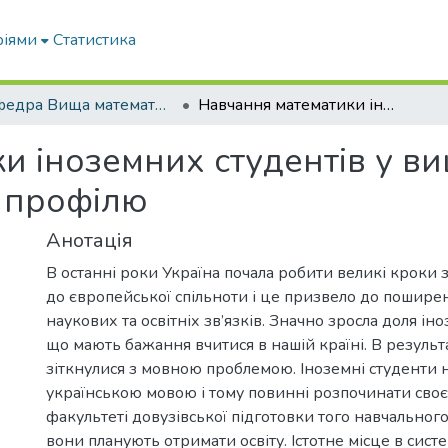
ріями
Статистика
Кафедра Вища математика та фізика
Навчання математики іноземних студентів у вишах агротехнологічного профілю
и іноземних студентів у в
 профілю
Анотація
В останні роки Україна почала робити великі кроки
до європейської спільноти і це призвело до пошире
наукових та освітніх зв’язків. Значно зросла доля ін
що мають бажання вчитися в нашій країні. В результат
зіткнулися з мовною проблемою. Іноземні студенти 
українською мовою і тому повинні розпочинати своє
факультеті довузівської підготовки того навчального
вони планують отримати освіту. Істотне місце в систе