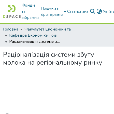
Фонди
Пошук за
та
Статистика
Увій
критеріями
зібрання
Головна
Факультет Економіки та бізнесу
Кафедра Економіки і бізнесу
Раціоналізація системи збуту молока на регіональному ринку
Раціоналізація системи збуту
молока на регіональному ринку