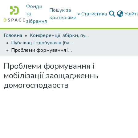
Фонди
Пошук за
та
Статистика
Увій
критеріями
зібрання
Головна
Конференції, збірки, публікації молодих вчених і здобувачів : магістрів, бакалаврів, аспірантів.
Публікації здобувачів (бакалаврів. магістрів, аспірантів)
Проблеми формування і мобілізації заощадженнь домогосподарств
Проблеми формування і
мобілізації заощадженнь
домогосподарств