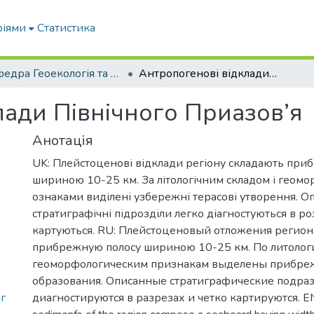
ріями
Статистика
Кафедра Геоекологія та землеустрій
Антропогенові відклади Північного Приазов’я
лади Північного Приазов’я
Анотація
UK: Плейстоценові відклади регіону складають при
шириною 10-25 км. За літологічним складом і геом
ознаками виділені узбережні терасові утворення. О
стратиграфічні підрозділи легко діагностуються в роз
картуються. RU: Плейстоценовый отложения регион
прибрежную полосу шириною 10-25 км. По литологи
геоморфологическим признакам выделены прибре
образования. Описанные стратиграфические подраз
іг
диагностируются в разрезах и четко картируются. EN