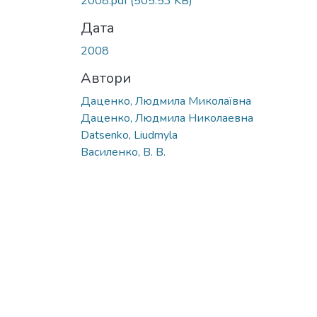
2008.pdf
(505.53 KB)
Дата
2008
Автори
Даценко, Людмила Миколаївна
Даценко, Людмила Николаевна
Datsenko, Liudmyla
Василенко, В. В.