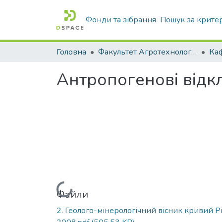
Фонди та зібрання
Пошук за крите
Головна
Факультет Агротехнологій та екології
Антропогенові відк
Вантажиться...
Файли
2. Геолого-мінерологічний вісник кривий Р