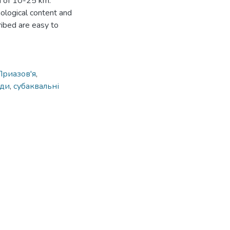
h of 10-25 km.
ological content and
ribed are easy to
Приазов'я
,
ади
,
субаквальні