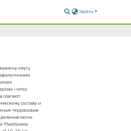
Увійти
бережну смугу
орфологічними
писані
різах і чітко
а слагают
ческому составу и
жные террасовые
деления легко
: Pleistocene