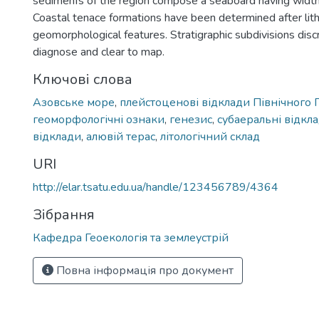
sedimenfs of the region compose a seaboard having widt
Coastal tenace formations have been determined after lith
geomorphological features. Stratigraphic subdivisions disc
diagnose and clear to map.
Ключові слова
Азовське море
,
плейстоценові відклади Північного 
геоморфологічні ознаки
,
генезис
,
субаеральні відкл
відклади
,
алювій терас
,
літологічний склад
URI
http://elar.tsatu.edu.ua/handle/123456789/4364
Зібрання
Кафедра Геоекологія та землеустрій
Повна інформація про документ