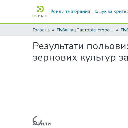
Фонди та зібрання
Пошук за крите
Головна
Публікації авторів, сторонніх університету
Результати польови
зернових культур за 
Файли