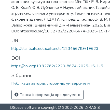
зернових культур за технологією Mini-Till / Р. В. Кири
О. Б. Козій, Є. В. Лубченко // Науковий вісник Таврі
агротехнологічного університету. Технічні науки : е
фахове видання. / ТДАТУ; гол. ред. д.т.н., проф. В. М.
Запоріжжя : Видавничий дім «Гельветика», 2025. Вип. 
DOI: https://doi.org/10.32782/2220-8674-2025-15-1-
URI
http://elar.tsatu.edu.ua/handle/123456789/19623
DOI
https://doi.org/10.32782/2220-8674-2025-15-1-5
Зібрання
Публікації авторів, сторонніх університету
Повна інформація про документ
DSpace software
copyright © 2002-2026
LYRASIS