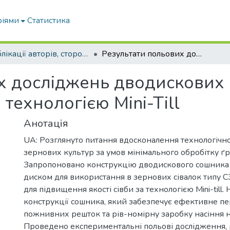
ріями
Статистика
Публікації авторів, сторонніх університету
Результати польових досліджень дводискових сошників для сівби зернових культур за технологією Mini-Till
х досліджень дводискових 
технологією Mini-Till
Анотація
UA: Розглянуто питання вдосконалення технологічно
зернових культур за умов мінімального обробітку ґр
Запропоновано конструкцію дводискового сошника
диском для використання в зернових сівалок типу С
для підвищення якості сівби за технологією Mini-till
конструкції сошника, який забезпечує ефективне п
пожнивних решток та рів-номірну заробку насіння н
Проведено експериментальні польові дослідження, 