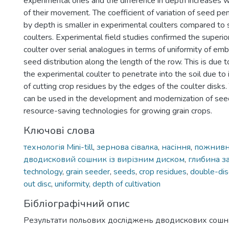
experimental ones and the difference in depth increases w
of their movement. The coefficient of variation of seed pen
by depth is smaller in experimental coulters compared to 
coulters. Experimental field studies confirmed the superio
coulter over serial analogues in terms of uniformity of e
seed distribution along the length of the row. This is due to
the experimental coulter to penetrate into the soil due to 
of cutting crop residues by the edges of the coulter disks.
can be used in the development and modernization of see
resource-saving technologies for growing grain crops.
Ключові слова
технологія Mini-till
,
зернова сівалка
,
насіння
,
пожнивн
дводисковий сошник із вирізним диском
,
глибина з
technology
,
grain seeder
,
seeds
,
crop residues
,
double-disc
out disc
,
uniformity
,
depth of cultivation
Бібліографічний опис
Результати польових досліджень дводискових сошни