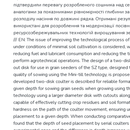
підтвердили перевагу розробленого сошника над с
аналогами за показниками рівномірності глибини за
розподілу насіння по довжині рядка. Отримані резу
використані для розроблення та модернізації посів
ресурсозбережувальних технологій вирощування зе
/// EN: The issue of improving the technological process o
under conditions of minimal soil cultivation is considered, 
reducing fuel and lubricant consumption and reducing the t
perform agrotechnical operations. The design of a two-disk
out disk for use in grain seeders of the SZ type, designed
quality of sowing using the Mini-till technology, is propos
developed two-disk coulter is described for reliable forma
given depth for sowing grain seeds when growing using the
technology using a larger diameter disk with cutouts along 
capable of effectively cutting crop residues and soil forma
hardness on the path of the coulter movement, ensuring 
placement to a given depth. When conducting comparative 
found that the depth of seed placement by serial coulters i