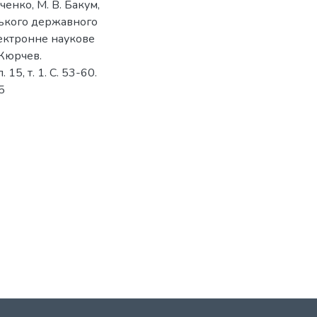
ченко, М. В. Бакум,
йського державного
лектронне наукове
 Кюрчев.
15, т. 1. C. 53-60.
5