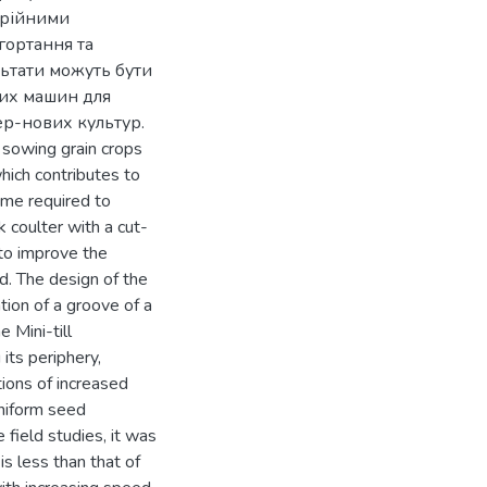
ерійними
гортання та
льтати можуть бути
них машин для
р-нових культур.
f sowing grain crops
which contributes to
ime required to
 coulter with a cut-
 to improve the
ed. The design of the
tion of a groove of a
 Mini-till
its periphery,
tions of increased
uniform seed
field studies, it was
s less than that of