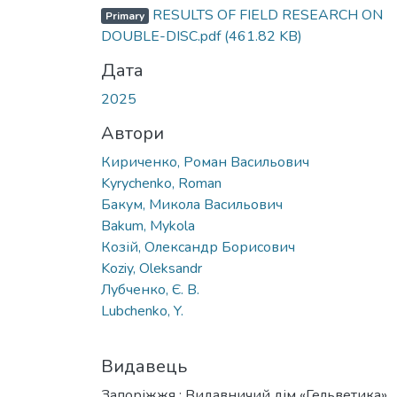
Вантажиться...
RESULTS OF FIELD RESEARCH ON
Primary
DOUBLE-DISC.pdf
(461.82 KB)
Дата
2025
Автори
Кириченко, Роман Васильович
Kуrуchenko, Roman
Бакум, Микола Васильович
Bakum, Mykola
Козій, Олександр Борисович
Koziy, Oleksandr
Лубченко, Є. В.
Lubchenko, Y.
Видавець
Запоріжжя : Видавничий дім «Гельветика»