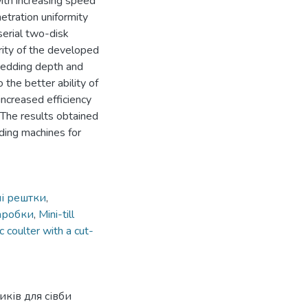
ith increasing speed
etration uniformity
serial two-disk
rity of the developed
mbedding depth and
 the better ability of
increased efficiency
 The results obtained
ding machines for
і рештки
,
аробки
,
Mini-till
 coulter with a cut-
ків для сівби