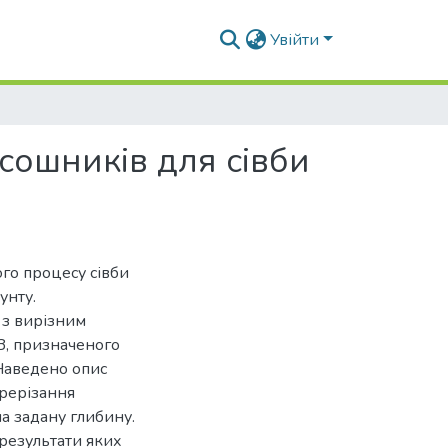
Увійти
сошників для сівби
го процесу сівби
унту.
 з вирізним
З, призначеного
. Наведено опис
ерерізання
а задану глибину.
результати яких