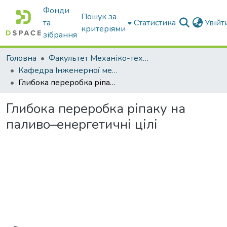
Фонди
Пошук за
та
Статистика
Увій
критеріями
зібрання
Головна
Факультет Механіко-технологічний
Кафедра Інженерної механіки та комп'ютерного проектування
Глибока переробка ріпаку на паливо–енергетичні цілі
Глибока переробка ріпаку на
паливо–енергетичні цілі
Вантажиться...