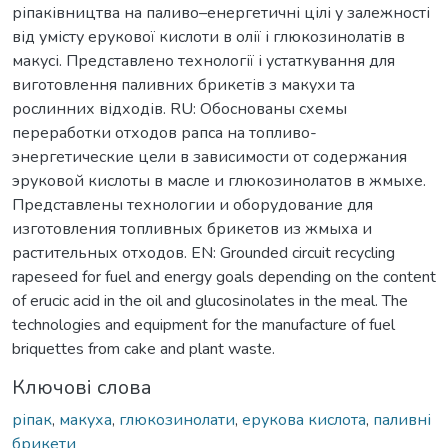
ріпаківництва на паливо–енергетичні цілі у залежності
від умісту ерукової кислоти в олії і глюкозинолатів в
макусі. Представлено технології і устаткування для
виготовлення паливних брикетів з макухи та
рослинних відходів. RU: Обоснованы схемы
переработки отходов рапса на топливо-
энергетические цели в зависимости от содержания
эруковой кислоты в масле и глюкозинолатов в жмыхе.
Представлены технологии и оборудование для
изготовления топливных брикетов из жмыха и
растительных отходов. EN: Grounded circuit recycling
rapeseed for fuel and energy goals depending on the content
of erucic acid in the oil and glucosinolates in the meal. The
technologies and equipment for the manufacture of fuel
briquettes from cake and plant waste.
Ключові слова
ріпак
,
макуха
,
глюкозинолати
,
ерукова кислота
,
паливні
брикети