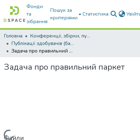
Фонди
Пошук за
та
Статистика
Увій
критеріями
зібрання
Головна
Конференції, збірки, публікації молодих вчених і здобувачів : магістрів, бакалаврів, аспірантів.
Публікації здобувачів (бакалаврів. магістрів, аспірантів)
Задача про правильний паркет
Задача про правильний паркет
Вантажиться...
Файли