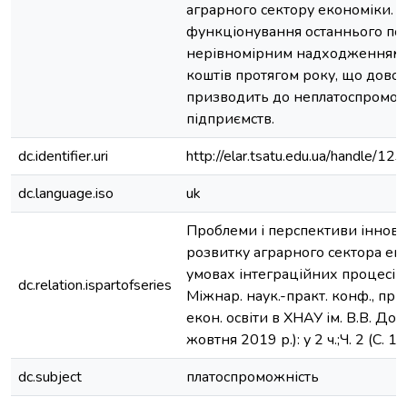
аграрного сектору економіки. 
функціонування останнього пов
нерівномірним надходженням 
коштів протягом року, що доволі
призводить до неплатоспромож
підприємств.
dc.identifier.uri
http://elar.tsatu.edu.ua/handle/
dc.language.iso
uk
Проблеми і перспективи іннов
розвитку аграрного сектора ек
умовах інтеграційних процесів 
dc.relation.ispartofseries
Міжнар. наук.-практ. конф., прис
екон. освіти в ХНАУ ім. В.В. Док
жовтня 2019 р.): у 2 ч.;Ч. 2 (С. 
dc.subject
платоспроможність