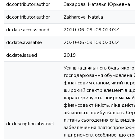
dc.contributor.author
Захарова, Наталья Юрьевна
dc.contributor.author
Zakharova, Natalia
dc.date.accessioned
2020-06-09T09:02:03Z
dc.date.available
2020-06-09T09:02:03Z
dc.date.issued
2019
Успішна діяльність будь-якого с
господарювання обумовлена йо
фінансовим станом, який перед
широкий спектр елементів що 
характеризують, зокрема майно
фінансова стійкість, ліквідність,
активність, прибутковість. Сер
питань сьогодення слід виділит
dc.description.abstract
забезпечення платоспроможнос
підприємств, особливо, що стосу