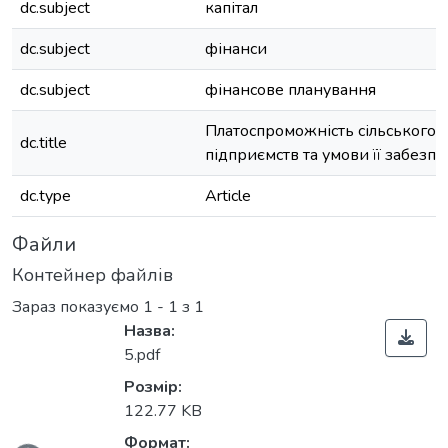
dc.subject
капітал
dc.subject
фінанси
dc.subject
фінансове планування
Платоспроможність сільського
dc.title
підприємств та умови її забезп
dc.type
Article
Файли
Контейнер файлів
Зараз показуємо
1 - 1 з 1
Назва:
5.pdf
Розмір:
122.77 KB
Формат: