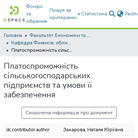
Фонди
Пошук за
та
Статистика
Увій
критеріями
зібрання
Головна
Факультет Економіки та бізнесу
Кафедра Фінансів, обліку і оподаткування
Платоспроможність сільськогосподарських підприємств та умови її забезпечення
Платоспроможність
сільськогосподарських
підприємств та умови її
забезпечення
Скорочена інформація про документ
dc.contributor.author
Захарова, Наталя Юріївна