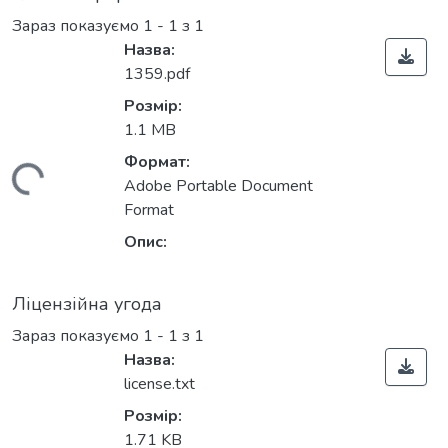
Зараз показуємо
1 - 1 з 1
Назва:
1359.pdf
Розмір:
1.1 MB
Формат:
антажиться...
Adobe Portable Document
Format
Опис:
Ліцензійна угода
Зараз показуємо
1 - 1 з 1
Назва:
license.txt
Розмір:
1.71 KB