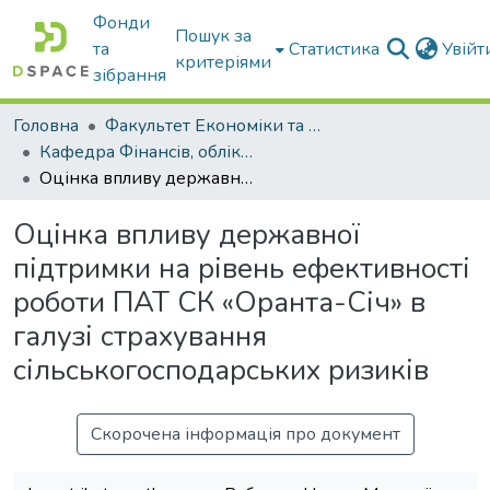
Фонди
Пошук за
та
Статистика
Увій
критеріями
зібрання
Головна
Факультет Економіки та бізнесу
Кафедра Фінансів, обліку і оподаткування
Оцінка впливу державної підтримки на рівень ефективності роботи ПАТ СК «Оранта-Січ» в галузі страхування сільськогосподарських ризиків
Оцінка впливу державної
підтримки на рівень ефективності
роботи ПАТ СК «Оранта-Січ» в
галузі страхування
сільськогосподарських ризиків
Скорочена інформація про документ