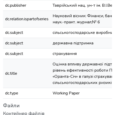
dc.publisher
Таврійський нац. ун-т ім. В.І.В
Науковий вісник: Фінанси, банки
dc.relation.ispartofseries
наук.-практ. журнал;№ 6
dc.subject
сільськогосподарське виробни
dc.subject
державна підтримка
dc.subject
страхування
Оцінка впливу державної підт
рівень ефективності роботи П
dc.title
«Оранта-Січ» в галузі страхуван
сільськогосподарських ризиків
dc.type
Working Paper
Файли
Контейнер файлів