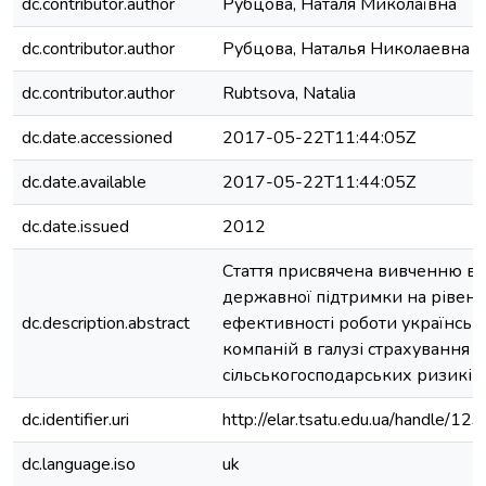
dc.contributor.author
Рубцова, Наталя Миколаївна
dc.contributor.author
Рубцова, Наталья Николаевна
dc.contributor.author
Rubtsova, Natalia
dc.date.accessioned
2017-05-22T11:44:05Z
dc.date.available
2017-05-22T11:44:05Z
dc.date.issued
2012
Стаття присвячена вивченню в
державної підтримки на рівень
dc.description.abstract
ефективності роботи українськ
компаній в галузі страхування
сільськогосподарських ризиків.
dc.identifier.uri
http://elar.tsatu.edu.ua/handle/
dc.language.iso
uk