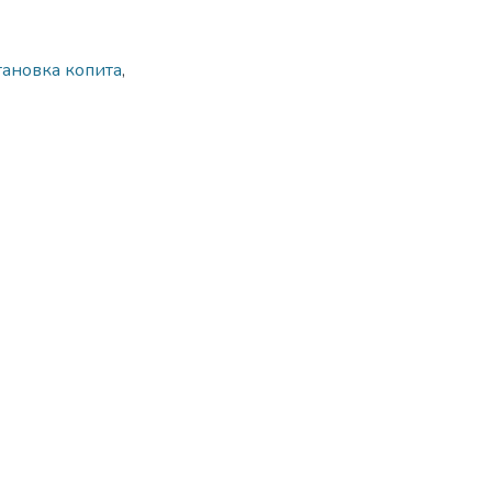
тановка копита
,