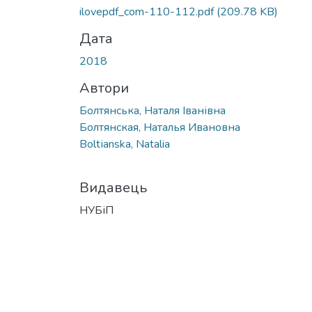
ilovepdf_com-110-112.pdf
(209.78 KB)
Дата
2018
Автори
Болтянська, Наталя Іванівна
Болтянская, Наталья Ивановна
Boltіanska, Natalia
Видавець
НУБіП