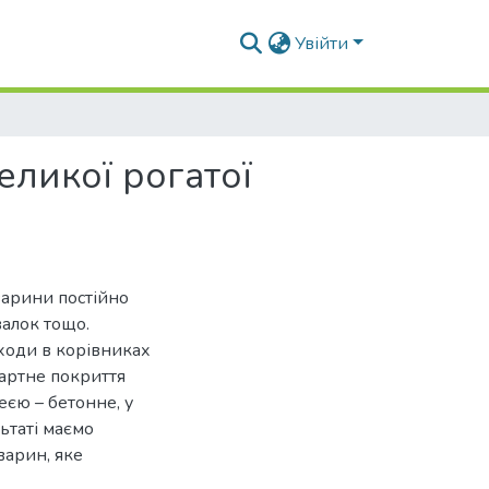
Увійти
ликої рогатої
варини постійно
валок тощо.
ходи в корівниках
дартне покриття
еєю – бетонне, у
ьтаті маємо
варин, яке