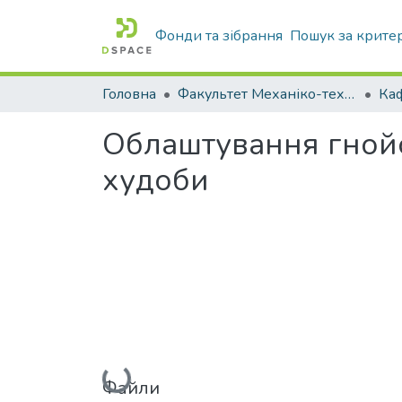
Фонди та зібрання
Пошук за крите
Головна
Факультет Механіко-технологічний
Облаштування гнойо
худоби
Вантажиться...
Файли