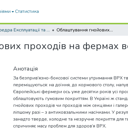
ріями
Статистика
Кафедра Експлуатації та технічного сервісу машин
Облаштування гнойових проходів на фермах великої рогатої худоби
вих проходів на фермах ве
Анотація
За безприв’язно-боксової системи утримання ВРХ т
переміщуються: на доїння, до кормового столу, напу
Європейські фермери ось уже десятки років усі про
облаштовують гумовим покриттям. В Україні ж стан
гнойових проходів чи проходів між секціями і галер
ліпшому разі – з антиковзальними насічками. У резул
занадто тверде, холодне та незручне покриття для т
спричиняє масу проблем для здоров’я ВРХ.