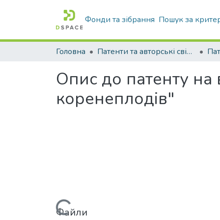
Фонди та зібрання
Пошук за крите
Головна
Патенти та авторські свідоцтва
Па
Опис до патенту на
коренеплодів"
Файли