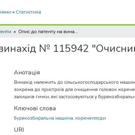
ріями
Статистика
тенти
Опис до патенту на винахід № 115942 "Очисник головок коренеплодів"
 винахід № 115942 "Очисни
Анотація
Винахід належить до сільськогосподарського маши
зокрема до пристроїв для очищення головок корене
залишків гички, які застосовуються у бурякозбирал
Ключові слова
бурякозбиральна машина
,
коренеплоди
URI