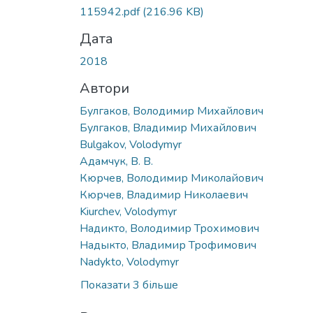
Вантажиться...
115942.pdf
(216.96 KB)
Дата
2018
Автори
Булгаков, Володимир Михайлович
Булгаков, Владимир Михайлович
Bulgakov, Volodymyr
Адамчук, В. В.
Кюрчев, Володимир Миколайович
Кюрчев, Владимир Николаевич
Kiurchev, Volodymyr
Надикто, Володимир Трохимович
Надыкто, Владимир Трофимович
Nadykto, Volodymyr
Показати 3 більше