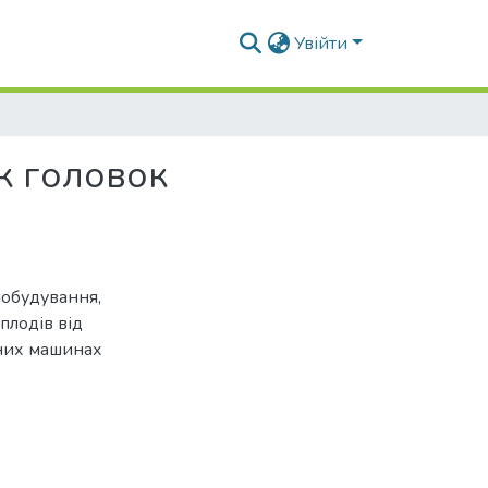
Увійти
к головок
нобудування,
плодів від
ьних машинах