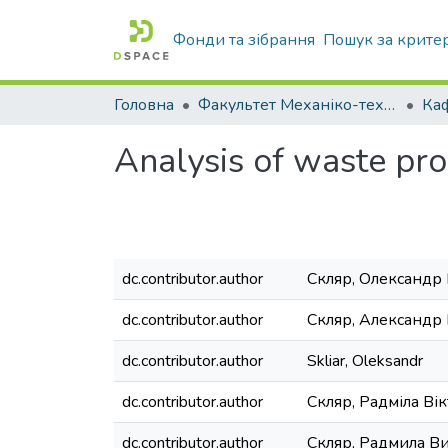
Фонди та зібрання
Пошук за крите
Головна
Факультет Механіко-технологічний
Analysis of waste pr
dc.contributor.author
Скляр, Олександр
dc.contributor.author
Скляр, Александр
dc.contributor.author
Skliar, Oleksandr
dc.contributor.author
Скляр, Радміла Ві
dc.contributor.author
Скляр, Радмила В