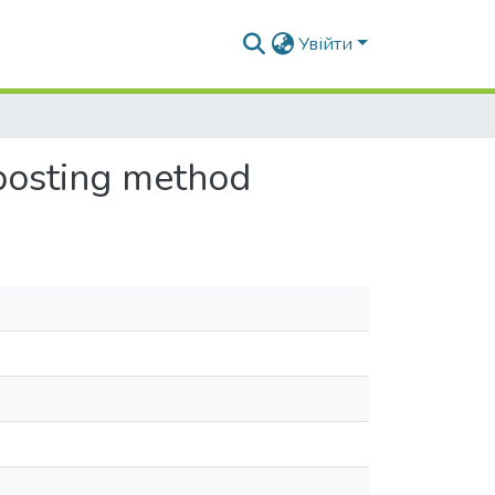
Увійти
posting method