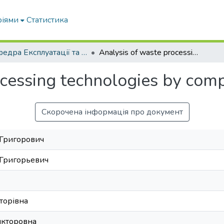
ріями
Статистика
Кафедра Експлуатації та технічного сервісу машин
Analysis of waste processing technologies by composting method
ocessing technologies by com
Скорочена інформація про документ
 Григорович
 Григорьевич
кторівна
икторовна