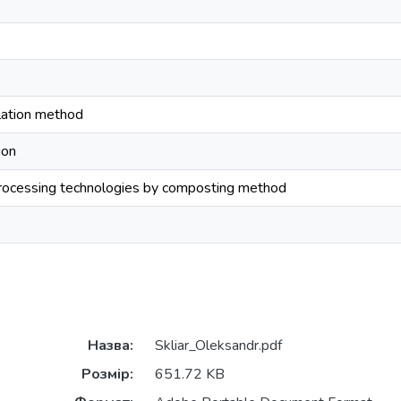
lation method
ion
processing technologies by composting method
Назва:
Skliar_Oleksandr.pdf
Розмір:
651.72 KB