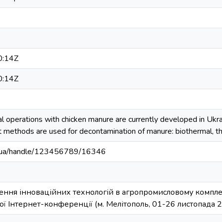
0:14Z
0:14Z
l operations with chicken manure are currently developed in Ukrai
t methods are used for decontamination of manure: biothermal, the
edu.ua/handle/123456789/16346
ення інноваційних технологій в агропромисловому комплекс
ї Інтернет-конференції (м. Мелітополь, 01-26 листопада 2