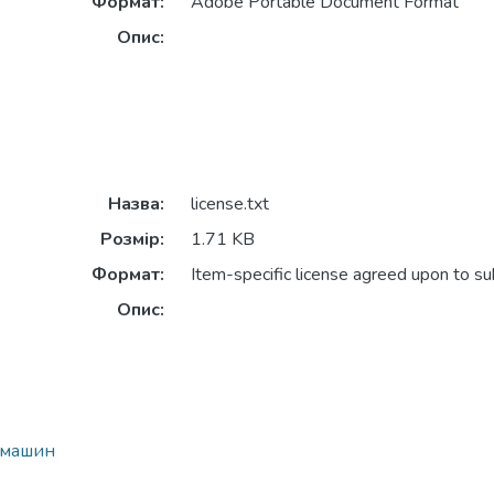
Формат:
Adobe Portable Document Format
Опис:
Назва:
license.txt
Розмір:
1.71 KB
Формат:
Item-specific license agreed upon to s
Опис:
у машин