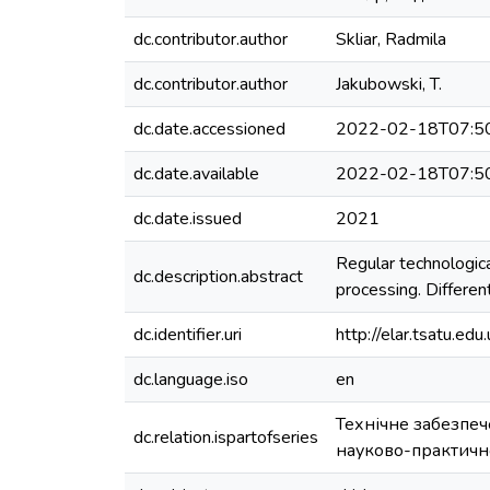
dc.contributor.author
Skliar, Radmila
dc.contributor.author
Jakubowski, T.
dc.date.accessioned
2022-02-18T07:5
dc.date.available
2022-02-18T07:5
dc.date.issued
2021
Regular technologica
dc.description.abstract
processing. Differen
dc.identifier.uri
http://elar.tsatu.
dc.language.iso
en
Технічне забезпеч
dc.relation.ispartofseries
науково-практично