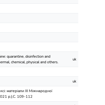
ne: quarantine, disinfection and
uk
rmal, chemical, physical and others.
uk
і: матеріали ІІІ Міжнародної
021 р.);С. 109-112