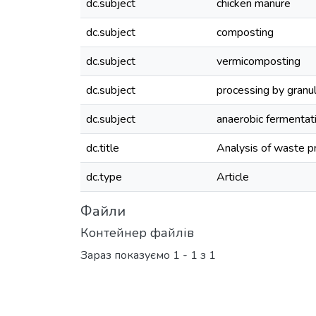
dc.subject
chicken manure
dc.subject
composting
dc.subject
vermicomposting
dc.subject
processing by granu
dc.subject
anaerobic fermentat
dc.title
Analysis of waste 
dc.type
Article
Файли
Контейнер файлів
Зараз показуємо
1 - 1 з 1