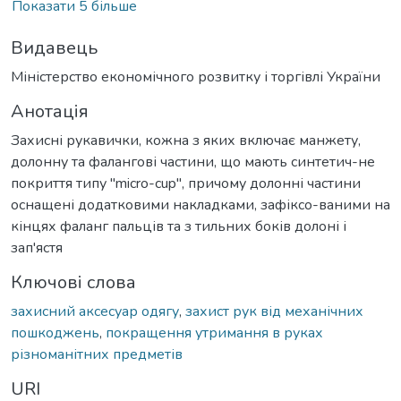
Показати 5 більше
Видавець
Міністерство економічного розвитку і торгівлі України
Анотація
Захисні рукавички, кожна з яких включає манжету,
долонну та фалангові частини, що мають синтетич-не
покриття типу "micro-cup", причому долонні частини
оснащені додатковими накладками, зафіксо-ваними на
кінцях фаланг пальців та з тильних боків долоні і
зап'ястя
Ключові слова
захисний аксесуар одягу
,
захист рук від механічних
пошкоджень
,
покращення утримання в руках
різноманітних предметів
URI