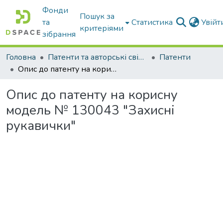
Фонди
Пошук за
та
Статистика
Увій
критеріями
зібрання
Головна
Патенти та авторські свідоцтва
Патенти
Опис до патенту на корисну модель № 130043 "Захисні рукавички"
Опис до патенту на корисну
модель № 130043 "Захисні
рукавички"