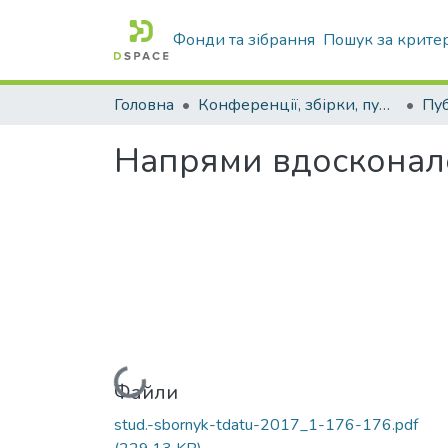
Фонди та зібрання
Пошук за крите
Головна
Конференції, збірки, публікації молодих вчених і здобувачів : магістрів, бакалаврів, аспірантів.
Напрями вдосконале
Вантажиться...
Файли
stud.-sbornyk-tdatu-2017_1-176-176.pdf