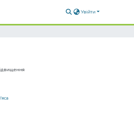
Увійти
підвищення
'яса