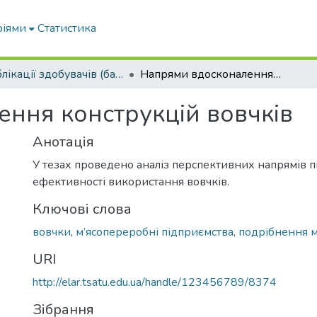
ріями
Статистика
Публікації здобувачів (бакалаврів. магістрів, аспірантів)
Напрями вдосконалення конструкцій вовчків
ння конструкцій вовчків
Анотація
У тезах проведено аналіз перспективних напрямів 
ефективності використання вовчків.
Ключові слова
вовчки
,
м’ясопереробні підприємства
,
подрібнення м
URI
http://elar.tsatu.edu.ua/handle/123456789/8374
Зібрання