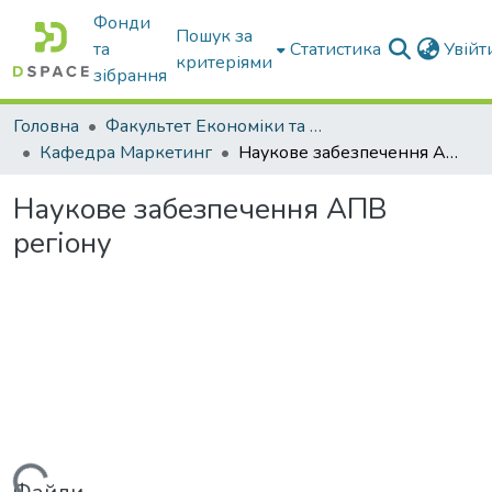
Фонди
Пошук за
та
Статистика
Увій
критеріями
зібрання
Головна
Факультет Економіки та бізнесу
Кафедра Маркетинг
Наукове забезпечення АПВ регіону
Наукове забезпечення АПВ
регіону