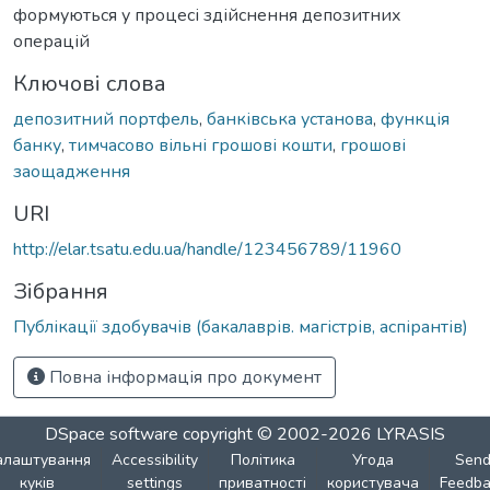
формуються у процесі здійснення депозитних
операцій
Ключові слова
депозитний портфель
,
банківська установа
,
функція
банку
,
тимчасово вільні грошові кошти
,
грошові
заощадження
URI
http://elar.tsatu.edu.ua/handle/123456789/11960
Зібрання
Публікації здобувачів (бакалаврів. магістрів, аспірантів)
Повна інформація про документ
DSpace software
copyright © 2002-2026
LYRASIS
алаштування
Accessibility
Політика
Угода
Sen
куків
settings
приватності
користувача
Feedba