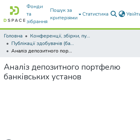
Фонди
Пошук за
та
Статистика
Увій
критеріями
зібрання
Головна
Конференції, збірки, публікації молодих вчених і здобувачів : магістрів, бакалаврів, аспірантів.
Публікації здобувачів (бакалаврів. магістрів, аспірантів)
Аналіз депозитного портфелю банківських установ
Аналіз депозитного портфелю
банківських установ