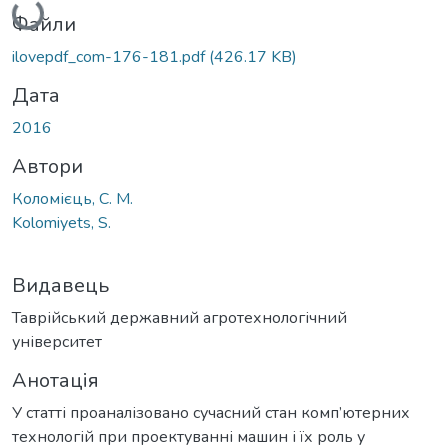
Файли
ilovepdf_com-176-181.pdf
(426.17 KB)
Дата
2016
Автори
Коломієць, С. М.
Kolomiyets, S.
Видавець
Таврійський державний агротехнологічний
університет
Анотація
У статті проаналізовано сучасний стан комп’ютерних
технологій при проектуванні машин і їх роль у