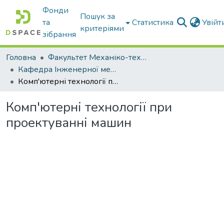
Фонди
Пошук за
та
Статистика
Увій
критеріями
зібрання
Головна
Факультет Механіко-технологічний
Кафедра Інженерної механіки та комп'ютерного проектування
Комп'ютерні технології при проектуванні машин
Комп'ютерні технології при
проектуванні машин
Вантажиться...