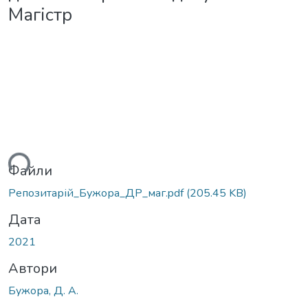
Магістр
ься...
Файли
Репозитарій_Бужора_ДР_маг.pdf
(205.45 KB)
Дата
2021
Автори
Бужора, Д. А.