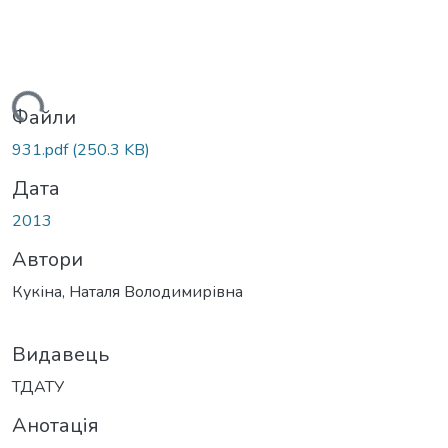
антажиться...
Файли
931.pdf
(250.3 KB)
Дата
2013
Автори
Кукіна, Наталя Володимирівна
Видавець
ТДАТУ
Анотація