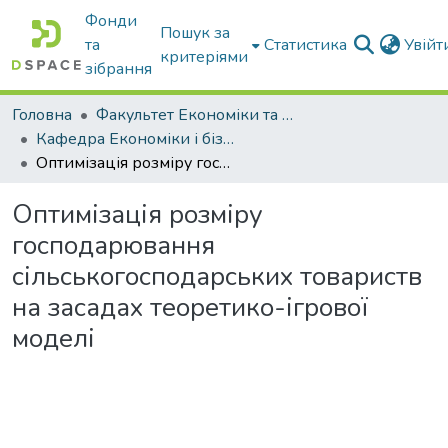
Фонди
Пошук за
та
Статистика
Увій
критеріями
зібрання
Головна
Факультет Економіки та бізнесу
Кафедра Економіки і бізнесу
Оптимізація розміру господарювання сільськогосподарських товариств на засадах теоретико-ігрової моделі
Оптимізація розміру
господарювання
сільськогосподарських товариств
на засадах теоретико-ігрової
моделі