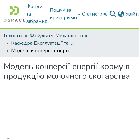
Фонди
Пошук за
та
Статистика
Увій
критеріями
зібрання
Головна
Факультет Механіко-технологічний
Кафедра Експлуатації та технічного сервісу машин
Модель конверсії енергії корму в продукцію молочного скотарства
Модель конверсії енергії корму в
продукцію молочного скотарства