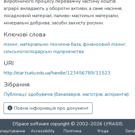
виробничого процесу переважну частину коштів
аграрії вкладають у оборотні активи, а саме насіння,
посадковий матеріал, паливо-мастильні матеріали,
мінеральні добрива, засоби захисту рослин.
Ключові слова
лізинг
,
матеріально-технічна база
,
фінансовий лізинг
,
сільськогосподарські підприємства
URI
http://elar.tsatu.edu.ua/handle/123456789/11523
Зібрання
Публікації здобувачів (бакалаврів. магістрів, аспірантів)
Повна інформація про документ
DSpace software
copyright © 2002-2026
LYRASIS
алаштування
Accessibility
Політика
Угода
Sen