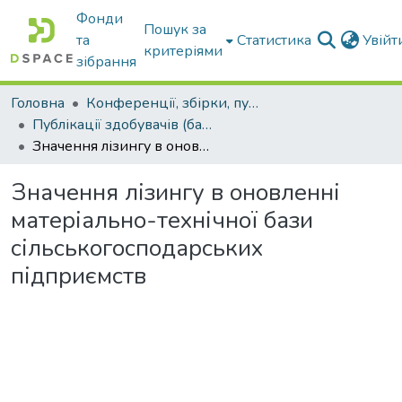
Фонди
Пошук за
та
Статистика
Увій
критеріями
зібрання
Головна
Конференції, збірки, публікації молодих вчених і здобувачів : магістрів, бакалаврів, аспірантів.
Публікації здобувачів (бакалаврів. магістрів, аспірантів)
Значення лізингу в оновленні матеріально-технічної бази сільськогосподарських підприємств
Значення лізингу в оновленні
матеріально-технічної бази
сільськогосподарських
підприємств