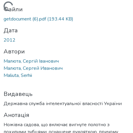
Вантажиться...
Файли
getdocument (6).pdf
(193.44 KB)
Дата
2012
Автори
Малюта, Сергій Іванович
Малюта, Сергей Иванович
Maliuta, Serhii
Видавець
Державна служба інтелектуальної власності України
Анотація
Ножівка садова, що включає вигнуте полотно з
похилими зубцями, оснащене рукояткою, причому