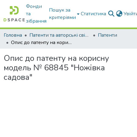
Фонди
Пошук за
та
Статистика
Увій
критеріями
зібрання
Головна
Патенти та авторські свідоцтва
Патенти
Опис до патенту на корисну модель № 68845 "Ножівка садова"
Опис до патенту на корисну
модель № 68845 "Ножівка
садова"