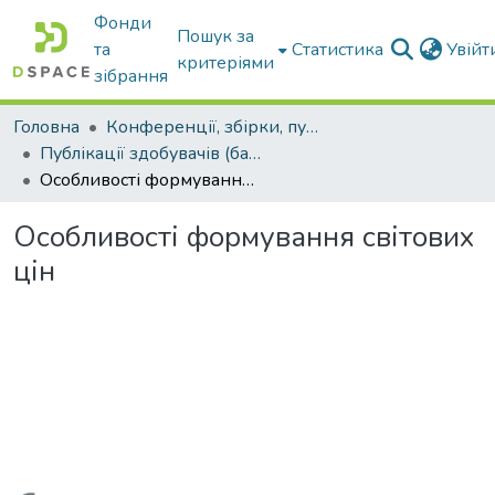
Фонди
Пошук за
та
Статистика
Увій
критеріями
зібрання
Головна
Конференції, збірки, публікації молодих вчених і здобувачів : магістрів, бакалаврів, аспірантів.
Публікації здобувачів (бакалаврів. магістрів, аспірантів)
Особливості формування світових цін
Особливості формування світових
цін