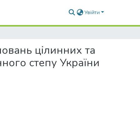
Увійти
повань цілинних та
ного степу України