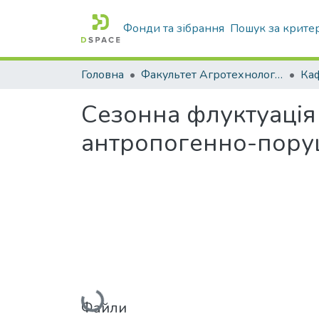
Фонди та зібрання
Пошук за крите
Головна
Факультет Агротехнологій та екології
Сезонна флуктуація 
антропогенно-поруш
Вантажиться...
Файли