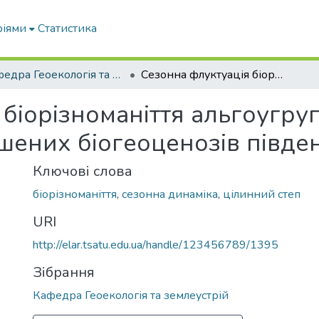
ріями
Статистика
Кафедра Геоекологія та землеустрій
Сезонна флуктуація біорізноманіття альгоугруповань цілинних та антропогенно-порушених біогеоценозів південного степу України
біорізноманіття альгоугру
ених біогеоценозів півден
Ключові слова
біорізноманіття
,
сезонна динаміка
,
цілинний степ
URI
http://elar.tsatu.edu.ua/handle/123456789/1395
Зібрання
Кафедра Геоекологія та землеустрій