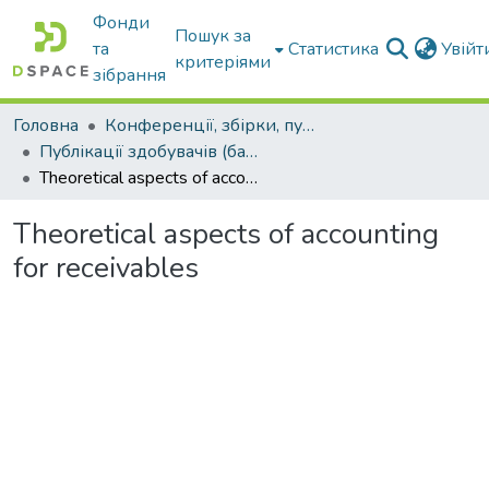
Фонди
Пошук за
та
Статистика
Увій
критеріями
зібрання
Головна
Конференції, збірки, публікації молодих вчених і здобувачів : магістрів, бакалаврів, аспірантів.
Публікації здобувачів (бакалаврів. магістрів, аспірантів)
Theoretical aspects of accounting for receivables
Theoretical aspects of accounting
for receivables
Вантажиться...