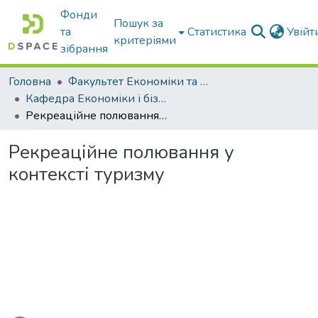
Фонди
Пошук за
та
Статистика
Увій
критеріями
зібрання
Головна
Факультет Економіки та бізнесу
Кафедра Економіки і бізнесу
Рекреаційне полювання у контексті туризму
Рекреаційне полювання у
контексті туризму