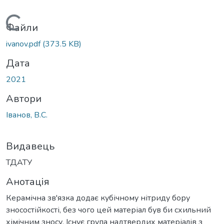
Вантажиться...
Файли
ivanov.pdf
(373.5 KB)
Дата
2021
Автори
Іванов, В.С.
Видавець
ТДАТУ
Анотація
Керамічна зв'язка додає кубічному нітриду бору
зносостійкості, без чого цей матеріал був би схильний
хімічним зносу. Існує група надтвердих матеріалів з