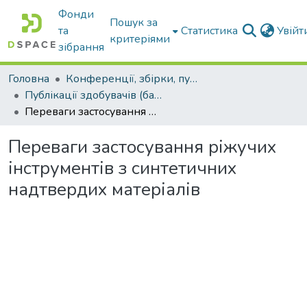
Фонди
Пошук за
та
Статистика
Увій
критеріями
зібрання
Головна
Конференції, збірки, публікації молодих вчених і здобувачів : магістрів, бакалаврів, аспірантів.
Публікації здобувачів (бакалаврів. магістрів, аспірантів)
Переваги застосування ріжучих інструментів з синтетичних надтвердих матеріалів
Переваги застосування ріжучих
інструментів з синтетичних
надтвердих матеріалів