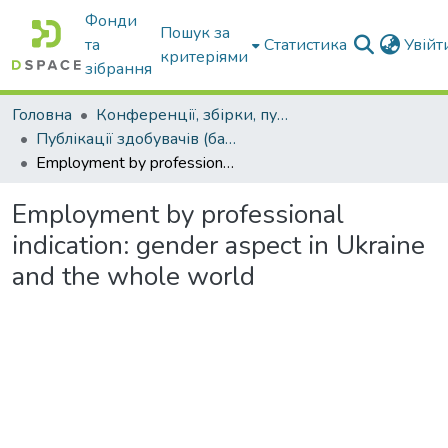
Фонди
Пошук за
та
Статистика
Увій
критеріями
зібрання
Головна
Конференції, збірки, публікації молодих вчених і здобувачів : магістрів, бакалаврів, аспірантів.
Публікації здобувачів (бакалаврів. магістрів, аспірантів)
Employment by professional indication: gender aspect in Ukraine and the whole world
Employment by professional
indication: gender aspect in Ukraine
and the whole world