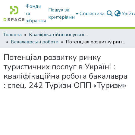
Фонди
Пошук за
та
Статистика
Увій
критеріями
зібрання
Головна
Кваліфікаційні випускні роботи бакалаврів і магістрів
Бакалаврські роботи
Потенціал розвитку ринку туристичних послуг в Україні : кваліфікаційна робота бакалавра : спец. 242 Туризм ОПП «Туризм»
Потенціал розвитку ринку
туристичних послуг в Україні :
кваліфікаційна робота бакалавра
: спец. 242 Туризм ОПП «Туризм»